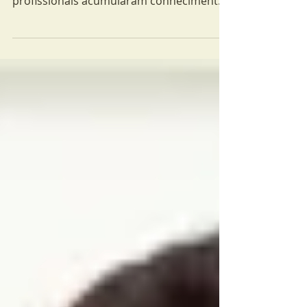
Por vários motivos. Começando pela
maior bagagem profissional. Esses
profissionais acumularam conhecimentos
e desenvolveram suas...