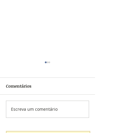
Comentários
Chega de stress
Coronavírus x idosos
Escreva um comentário