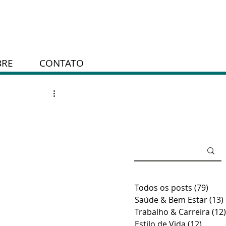
BRE
CONTATO
Todos os posts
(79)
79 p
Saúde & Bem Estar
(13)
Trabalho & Carreira
(12)
Estilo de Vida
(12)
12 pos