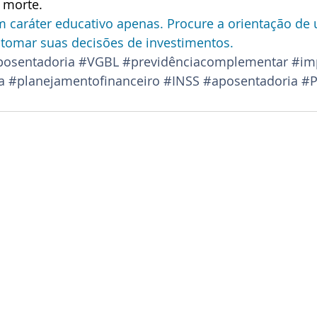
 morte.
m caráter educativo apenas. Procure a orientação de 
 tomar suas decisões de investimentos.   
osentadoria
#VGBL
#previdênciacomplementar
#im
a
#planejamentofinanceiro
#INSS
#aposentadoria
#