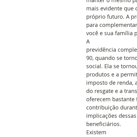
manter o mesmo pad
mais evidente que 
próprio futuro. A 
para complementar 
você e sua família 
A
previdência comple
90, quando se torno
social. Ela se torn
produtos e a permit
imposto de renda, 
do resgate e a tran
oferecem bastante f
contribuição durant
implicações dessas
beneficiários. 
Existem