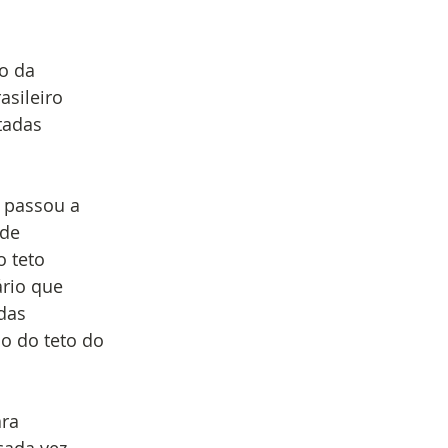
do da
asileiro
tadas
 passou a
 de
o teto
ário que
idas
o do teto do
ara