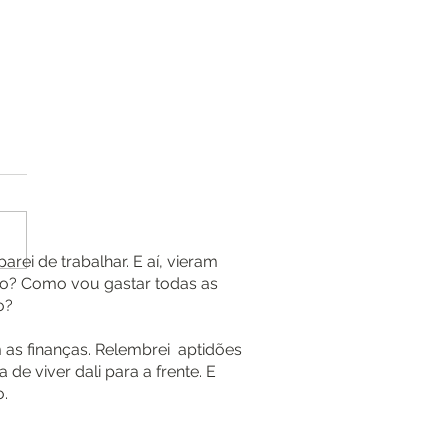
rei de trabalhar. E aí, vieram
nças no horizonte
rio? Como vou gastar todas as
o?
 as finanças. Relembrei aptidões
 de viver dali para a frente. E
o.