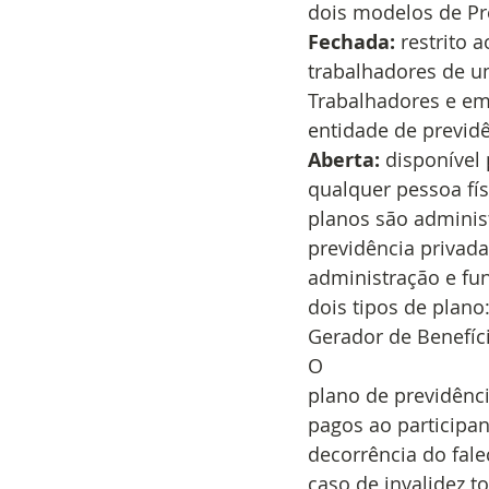
dois modelos de Pr
Fechada:
 restrito a
trabalhadores de u
Trabalhadores e em
entidade de previdê
Aberta:
 disponível
qualquer pessoa físi
planos são administ
previdência privad
administração e fu
dois tipos de plano
Gerador de Benefício
O
plano de previdênc
pagos ao participan
decorrência do fale
caso de invalidez tot