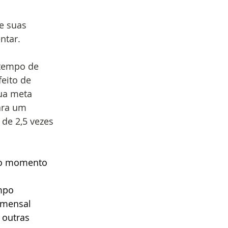
de suas
ntar. 
 tempo de
feito de
sua meta
ara um
de 2,5 vezes
 no momento
empo
 mensal
 outras