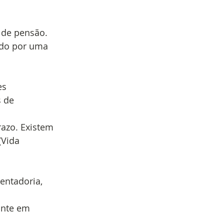
 de pensão.
ado por uma
es
s de
azo. Existem
(Vida
entadoria,
m
pante em