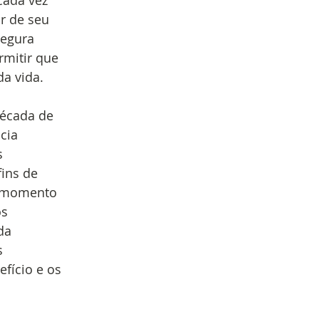
cada vez
r de seu
segura
rmitir que
a vida. 
década de
cia
s
fins de
o momento
os
da
s
fício e os