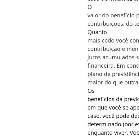
O
valor do benefício 
contribuições, do 
Quanto
mais cedo você com
contribuição e meno
juros acumulados so
financeira. Em con
plano de previdênc
maior do que outra 
Os
benefícios da prev
em que você se apo
caso, você pode de
determinado (por e
enquanto viver. Voc