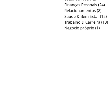
Finanças Pessoais
(24)
2
Relacionamentos
(8)
8 p
Saúde & Bem Estar
(12)
Trabalho & Carreira
(13)
Negócio próprio
(1)
1 po