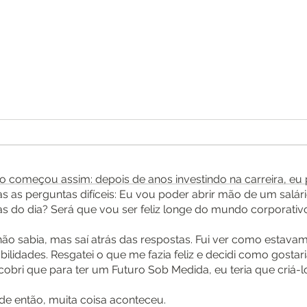
 começou assim: depois de anos investindo na carreira, eu pa
Muda
as as perguntas difíceis: Eu vou poder abrir mão de um salá
Estratégias financeiras para
as do dia? Será que vou ser feliz longe do mundo corporativ
você adotar agora
não sabia, mas saí atrás das respostas. Fui ver como estavam
bilidades. Resgatei o que me fazia feliz e decidi como gostaria
obri que para ter um Futuro Sob Medida, eu teria que criá-l
de então, muita coisa aconteceu.​