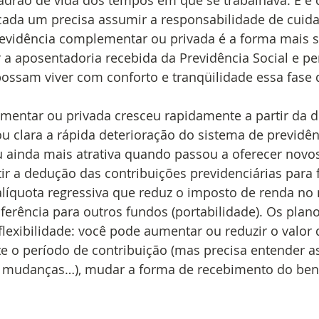
rão de vida dos tempos em que se trabalhava. E é 
cada um precisa assumir a responsabilidade de cuida
previdência complementar ou privada é a forma mais 
a aposentadoria recebida da Previdência Social e pe
possam viver com conforto e tranqüilidade essa fase d
mentar ou privada cresceu rapidamente a partir da 
u clara a rápida deterioração do sistema de previdên
ou ainda mais atrativa quando passou a oferecer novo
ir a dedução das contribuições previdenciárias para 
alíquota regressiva que reduz o imposto de renda n
sferência para outros fundos (portabilidade). Os plan
lexibilidade: você pode aumentar ou reduzir o valor 
e o período de contribuição (mas precisa entender a
 mudanças…), mudar a forma de recebimento do bene