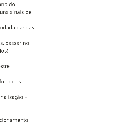
ria do 
uns sinais de 
endada para as 
s, passar no 
los)
stre 
undir os 
nalização – 
acionamento 