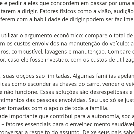
e e pedir a eles que concordem em passar por uma a
tarem a dirigir. Fatores físicos como a visão, audição
ferem com a habilidade de dirigir podem ser facilme
tilizar o argumento econômico: compare o total de
m os custos envolvidos na manutenção do veículo: a
uros, combustível, lavagens e manutenção. Compare 
r, caso ele fosse investido, com os custos de utilizaç
, suas opções são limitadas. Algumas famílias apela
cas como esconder as chaves do carro, vender o veíc
ue não funcione. Essas soluções são desrespeitosas 
timentos das pessoas envolvidas. Seu uso só se just
er tomadas com o apoio de toda a família. 
dade importante que contribui para a autonomia, socia
– fatores essenciais para o envelhecimento saudável
nversar a respeito do assunto. Deixe seus pais sab