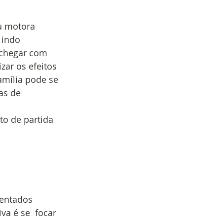
u motora
 indo 
 chegar com 
zar os efeitos 
amília pode se 
as de 
o de partida 
mentados 
a é se  focar 