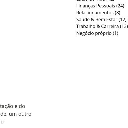
Finanças Pessoais
(24)
2
Relacionamentos
(8)
8 p
Saúde & Bem Estar
(12)
Trabalho & Carreira
(13)
Negócio próprio
(1)
1 po
tação e do 
rde, um outro 
u 