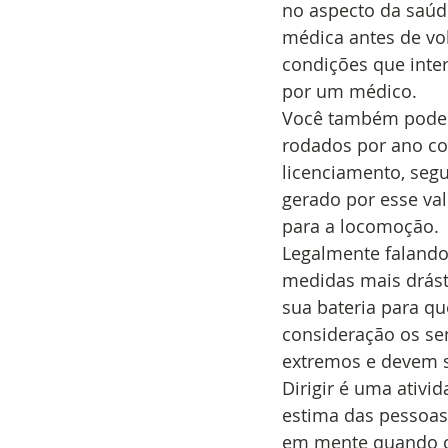
no aspecto da saúd
médica antes de vol
condições que inter
por um médico. 
Você também pode u
rodados por ano co
licenciamento, seg
gerado por esse valo
para a locomoção. 
Legalmente falando
medidas mais drásti
sua bateria para q
consideração os sen
extremos e devem s
Dirigir é uma ativi
estima das pessoas 
em mente quando co