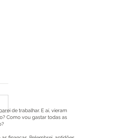
rei de trabalhar. E aí, vieram
rio? Como vou gastar todas as
quantas sementes de
o?
ã?
 as finanças. Relembrei aptidões