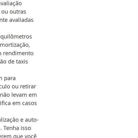
valiação 
 ou outras 
nte avaliadas 
 quilômetros 
mortização, 
o rendimento 
ão de taxis 
m para 
ulo ou retirar 
e não levam em 
ifica em casos 
lização e auto-
. Tenha isso 
erem que você 