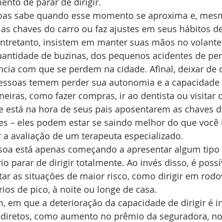
to de parar de dirigir. 
soas sabe quando esse momento se aproxima e, mes
 as chaves do carro ou faz ajustes em seus hábitos de
ntretanto, insistem em manter suas mãos no volante,
antidade de buzinas, dos pequenos acidentes de per
ia com que se perdem na cidade. Afinal, deixar de d
s pessoas temem perder sua autonomia e a capacidade 
neiras, como fazer compras, ir ao dentista ou visitar 
e está na hora de seus pais aposentarem as chaves d
s – eles podem estar se saindo melhor do que você 
a avaliação de um terapeuta especializado. 
ssoa está apenas começando a apresentar algum tipo 
o parar de dirigir totalmente. Ao invés disso, é possí
ar as situações de maior risco, como dirigir em rodov
ios de pico, à noite ou longe de casa. 
, em que a deterioração da capacidade de dirigir é i
indiretos, como aumento no prêmio da seguradora, n