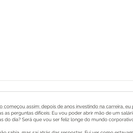
 começou assim: depois de anos investindo na carreira, eu pa
as as perguntas difíceis: Eu vou poder abrir mão de um salá
O que você vai mudar
São 
as do dia? Será que vou ser feliz longe do mundo corporativ
primeiro?
rom
não sabia, mas saí atrás das respostas. Fui ver como estavam