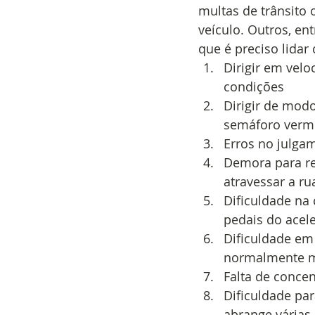
multas de trânsito 
veículo. Outros, en
que é preciso lidar
Dirigir em vel
condições
Dirigir de modo
semáforo verme
Erros no julga
Demora para re
atravessar a ru
Dificuldade na
pedais do acele
Dificuldade em 
normalmente ma
Falta de conce
Dificuldade pa
abrange várias 