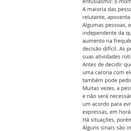
entusiasmo: o momen
A maioria das pes
relutante, aposenta
Algumas pessoas, e
independente da qu
aumento na frequênc
decisão difícil. A
suas atividades roti
Antes de decidir qu
uma carona com ele
também pode pedir 
Muitas vezes, a pe
e não será necessári
um acordo para evit
expressas, em horár
Há situações, porém
Alguns sinais são 