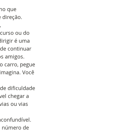
mo que 
 direção. 
 
curso ou do 
irigir é uma 
de continuar 
os amigos. 
o carro, pegue 
imagina. Você 
de dificuldade 
vel chegar a 
ias ou vias 
nconfundível. 
o número de 