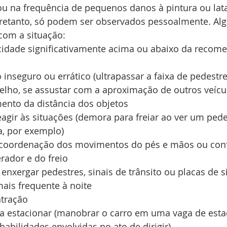
ou na frequência de pequenos danos à pintura ou lata
tretanto, só podem ser observados pessoalmente. Alg
 com a situação: 
ocidade significativamente acima ou abaixo da recom
 inseguro ou errático (ultrapassar a faixa de pedestre
lho, se assustar com a aproximação de outros veícu
mento da distância dos objetos
agir às situações (demora para freiar ao ver um pede
a, por exemplo)
 coordenação dos movimentos do pés e mãos ou conf
rador e do freio
enxergar pedestres, sinais de trânsito ou placas de si
is frequente à noite
ntração
ra estacionar (manobrar o carro em uma vaga de est
habilidades envolvidas no ato de dirigir)