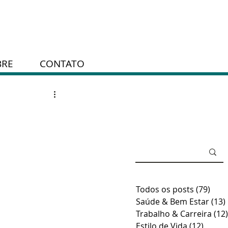
BRE
CONTATO
Todos os posts
(79)
79 p
Saúde & Bem Estar
(13)
Trabalho & Carreira
(12)
Estilo de Vida
(12)
12 pos